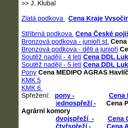
>> J. Klubal
Zlatá podkova
Cena Kraje Vysoči
Stříbrná podkova
Cena České poji
Bronzová podkova - junioři st.
Cena
Bronzová podkova - děti a junioři
Ce
Soutěž nadějí - 4 letí
Cena DDL Lu
Soutěž nadějí - 5 letí
Cena DDL Lu
Pony
Cena MEDIPO AGRAS Havlíč
KMK 5
KMK 6
Spřežení:
pony -
Cena 
j
ednospřeží -
Cena Pr
Agrární komory
dvojspřeží -
Cena 
čtyřspřeží -
Cena A