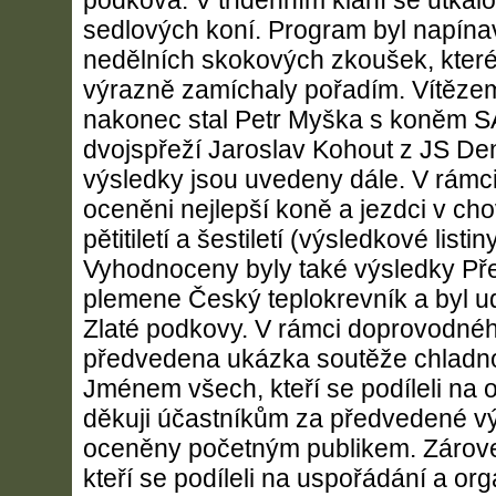
podkova. V třídenním klání se utkal
sedlových koní. Program byl napín
nedělních skokových zkoušek, které
výrazně zamíchaly pořadím. Vítěze
nakonec stal Petr Myška s koněm S
dvojspřeží Jaroslav Kohout z JS Den
výsledky jsou uvedeny dále. V rámci
oceněni nejlepší koně a jezdci v ch
pětitiletí a šestiletí (výsledkové list
Vyhodnoceny byly také výsledky Př
plemene Český teplokrevník a byl udě
Zlaté podkovy. V rámci doprovodné
předvedena ukázka soutěže chladn
Jménem všech, kteří se podíleli na o
děkuji účastníkům za předvedené vý
oceněny početným publikem. Zárove
kteří se podíleli na uspořádání a or