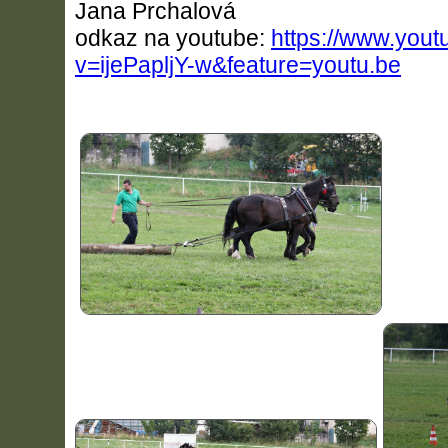
Jana Prchalová
odkaz na youtube:
https://www.you
v=ijePapljY-w&feature=youtu.be