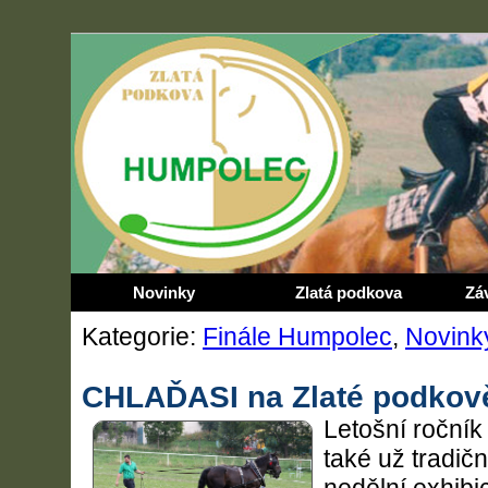
Novinky
Zlatá podkova
Zá
Kategorie:
Finále Humpolec
,
Novink
CHLAĎASI na Zlaté podkov
Letošní ročník
také už tradič