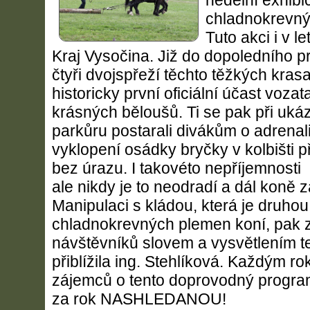
nedělní exhibi
chladnokrevný
Tuto akci i v l
Kraj Vysočina. Již do dopoledního 
čtyři dvojspřeží těchto těžkých kras
historicky první oficiální účast voza
krásných běloušů. Ti se pak při uk
parkůru postarali divákům o adrenal
vyklopení osádky bryčky v kolbišti p
bez úrazu. I takovéto nepříjemnosti 
ale nikdy je to neodradí a dál koně z
Manipulaci s kládou, která je druho
chladnokrevných plemen koní, pak 
návštěvníků slovem a vysvětlením t
přiblížila ing. Stehlíková. Každým r
zájemců o tento doprovodný program
za rok NASHLEDANOU!