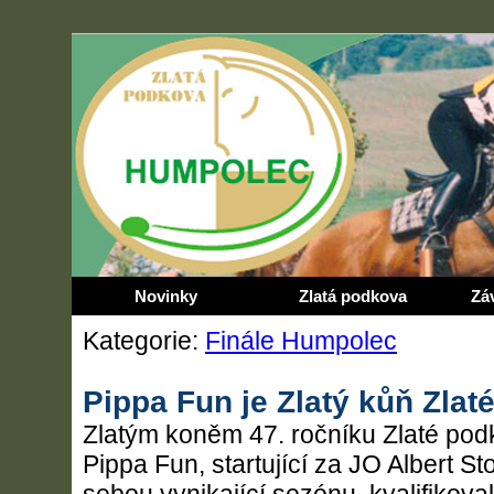
Novinky
Zlatá podkova
Zá
Kategorie:
Finále Humpolec
Pippa Fun je Zlatý kůň Zla
Zlatým koněm 47. ročníku Zlaté pod
Pippa Fun, startující za JO Albert St