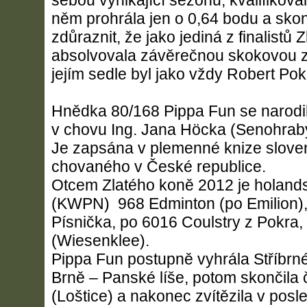
sebou vynikající sezónu, kvalifikoval
něm prohrála jen o 0,64 bodu a skon
zdůraznit, že jako jediná z finalistů
absolvovala závěrečnou skokovou 
jejím sedle byl jako vždy Robert Pok
Hnědka 80/168 Pippa Fun se narodi
v chovu Ing. Jana Höcka (Senohrab
Je zapsána v plemenné knize slove
chovaného v České republice.
Otcem Zlatého koně 2012 je holands
(KWPN) 968 Edminton (po Emilion)
Písnička, po 6016 Coulstry z Pokra
(Wiesenklee).
Pippa Fun postupně vyhrála Stříbrn
Brně – Panské líše, potom skončila 
(Loštice) a nakonec zvítězila v posled