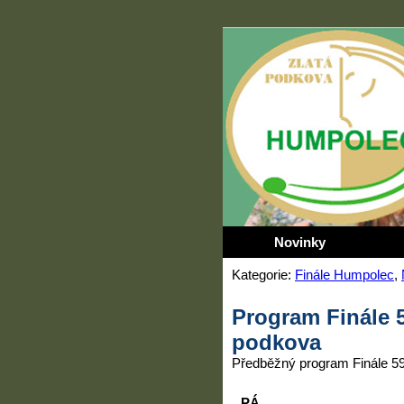
Novinky
Kategorie:
Finále Humpolec
,
Program Finále 5
podkova
Předběžný program Finále 59
PÁ