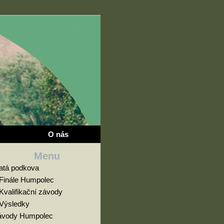
O nás
Menu
latá podkova
Finále Humpolec
Kvalifikační závody
Výsledky
ávody Humpolec