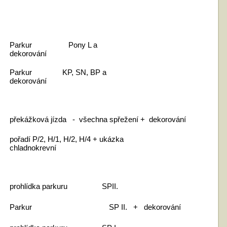
Parkur Pony L a
dekorování
Parkur KP, SN, BP a
dekorování
překážková jízda - všechna spřežení + dekorování
pořadí P/2, H/1, H/2, H/4 + ukázka
chladnokrevní
prohlídka parkuru SP
II.
Parkur SP II. + dekorování