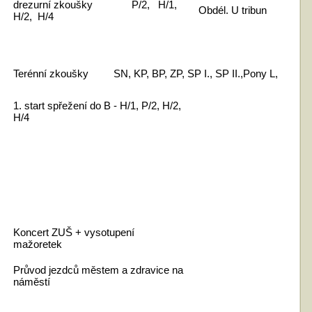
drezurní zkoušky P/2, H/1,
Obdél. U tribun
H/2, H/4
Terénní zkoušky SN, KP, BP, ZP, SP I., SP II.,Pony L,
1. start spřežení do B - H/1, P/2, H/2,
H/4
Koncert ZUŠ + vysotupení
mažoretek
Průvod jezdců městem a zdravice na
náměstí