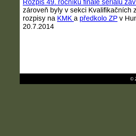
Rozpis 49. ročníku finále seriálu z
zároveň byly v sekci Kvalifikačních
rozpisy na
KMK
a
předkolo ZP
v Hum
20.7.2014
© 