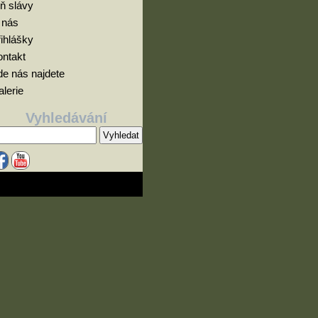
ň slávy
 nás
ihlášky
ontakt
e nás najdete
lerie
Vyhledávání