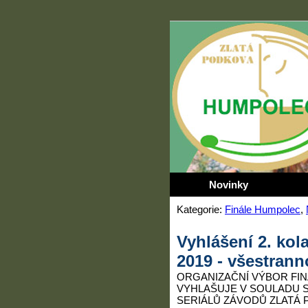
Novinky
Kategorie:
Finále Humpolec
,
Vyhlášení 2. kol
2019 - všestrann
ORGANIZAČNÍ VÝBOR FIN
VYHLAŠUJE V SOULADU S
SERIÁLŮ ZÁVODŮ ZLATÁ 