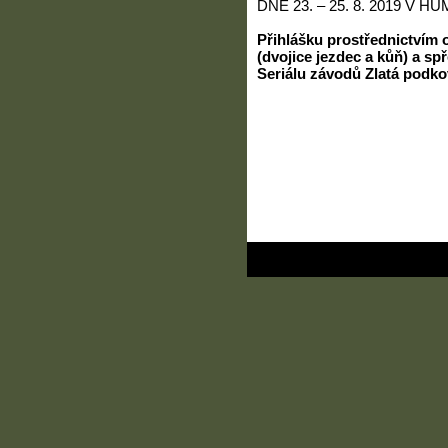
DNE 23. – 25. 8. 2019 V H
Přihlášku prostřednictvím 
(dvojice jezdec a kůň) a sp
Seriálu závodů Zlatá podko