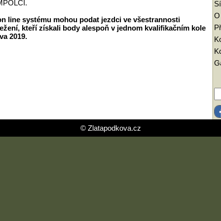
UMPOLCI.
Sí
O
on line systému mohou podat jezdci ve všestrannosti
Př
řežení,
kteří získali body alespoň v jednom kvalifikačním kole
va 2019.
K
Kd
Ga
© Zlatapodkova.cz