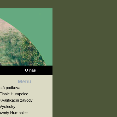
O nás
Menu
latá podkova
Finále Humpolec
Kvalifikační závody
Výsledky
ávody Humpolec