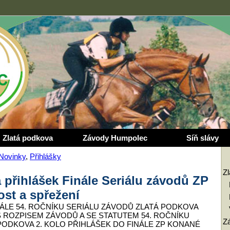
Zlatá podkova
Závody Humpolec
Síň slávy
Novinky
,
Přihlášky
Z
a přihlášek Finále Seriálu závodů ZP
ost a spřežení
ÁLE 54. ROČNÍKU SERIÁLU ZÁVODŮ ZLATÁ PODKOVA
 ROZPISEM ZÁVODŮ A SE STATUTEM 54. ROČNÍKU
Z
PODKOVA 2. KOLO PŘIHLÁŠEK DO FINÁLE ZP KONANÉ