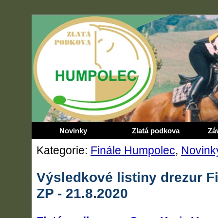
Novinky
Zlatá podkova
Zá
Kategorie:
Finále Humpolec
,
Novink
Výsledkové listiny drezur F
ZP - 21.8.2020