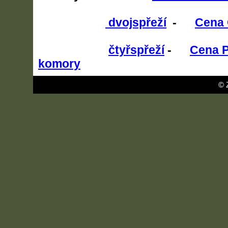
dvojspřeží
-
Cena
čtyřspřeží
-
Cena P
komory
© 