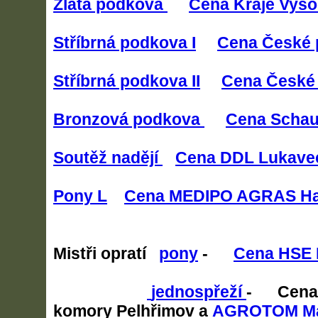
Zlatá podkova
Cena Kraje Vyso
Stříbrná podkova I
Cena České 
Stříbrná podkova II
Cena České 
Bronzová podkova
Cena Scha
Soutěž nadějí
Cena DDL Lukave
Pony L
Cena MEDIPO AGRAS Hav
Mistři opratí
pony
-
Cena HSE
jednospřeží
- Cena
komory Pelhřimov a
AGROTOM Ma