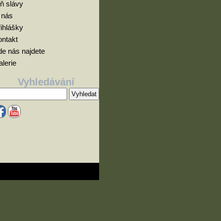
ň slávy
 nás
ihlášky
ontakt
e nás najdete
lerie
Vyhledávání