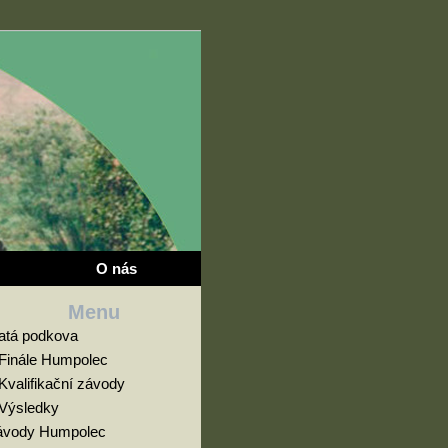
O nás
Menu
latá podkova
Finále Humpolec
Kvalifikační závody
Výsledky
ávody Humpolec