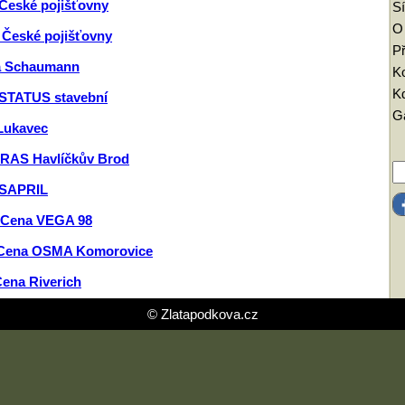
České pojišťovny
Sí
O
 České pojišťovny
Př
a Schaumann
K
Kd
STATUS stavební
Ga
Lukavec
RAS Havlíčkův Brod
 SAPRIL
Cena VEGA 98
Cena OSMA Komorovice
ena Riverich
© Zlatapodkova.cz