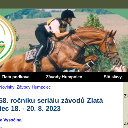
Zlatá podkova
Závody Humpolec
Síň slávy
Novinky
,
Závody Humpolec
Z
58. ročníku seriálu závodů Zlatá
 18. - 20. 8. 2023
e Vysočina
Z