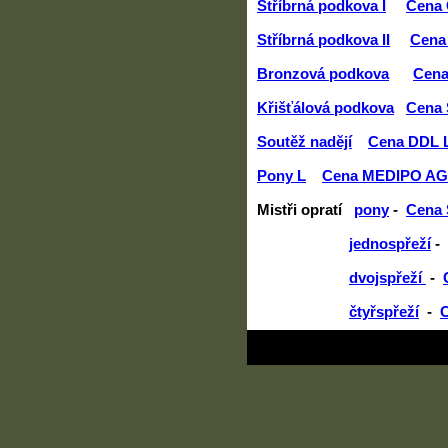
Stříbrná podkova I
Cena 
Stříbrná podkova II
Cena
Bronzová podkova
Cen
Křišťálová podkova
Cena 
Soutěž nadějí
Cena DDL 
Pony L
Cena MEDIPO AG
Mistři opratí
pony
-
Cena
jednospřeží
-
dvojspřeží
-
čtyřspřeží
-
C