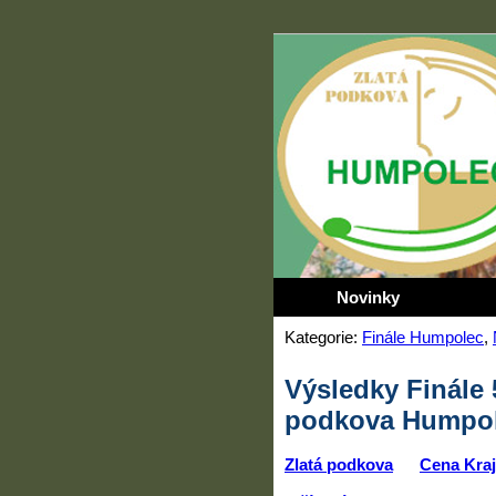
Novinky
Kategorie:
Finále Humpolec
,
Výsledky Finále 
podkova Humpolec
Zlatá podkova
Cena Kraj