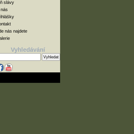
ň slávy
 nás
ihlášky
ontakt
e nás najdete
lerie
Vyhledávání