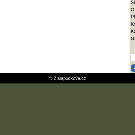
Sí
O
Př
K
Kd
Ga
© Zlatapodkova.cz