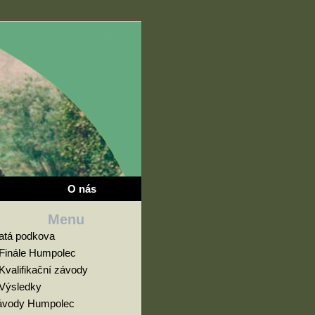
O nás
Menu
latá podkova
Finále Humpolec
Kvalifikační závody
Výsledky
ávody Humpolec