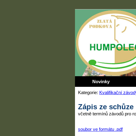
Novinky
Kategorie:
Kvalifikační závod
Zápis ze schůze
včetně termínů závodů pro r
soubor ve formátu .pdf