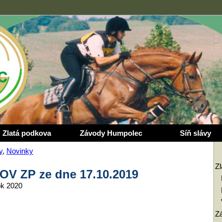
Zlatá podkova
Závody Humpolec
Síň slávy
y
,
Novinky
Z
 OV ZP ze dne 17.10.2019
ok 2020
Z