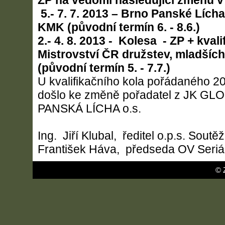
ZP na vědomí následující změnu v
5.- 7. 7. 2013 – Brno Panské Lícha
KMK (původní termín 6. - 8.6.)
2.- 4. 8. 2013 - Kolesa - ZP + kval
Mistrovství ČR družstev, mladších 
(původní termín 5. - 7.7.)
U kvalifikačního kola pořádaného 20
došlo ke změně pořadatel z JK GL
PANSKÁ LÍCHA o.s.
Ing. Jiří Klubal, ředitel o.p.s. Sou
František Háva, předseda OV Seriá
© 