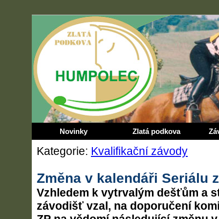
Novinky
Zlatá podkova
Zá
Kategorie:
Kvalifikační závody
Změna v kalendáři Seriálu 
Vzhledem k vytrvalým dešťům a st
závodišť vzal, na doporučení kom