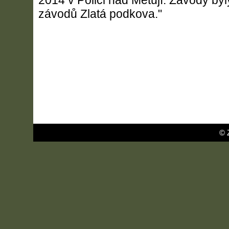
2014 v Polici nad Metují. Závody byl
závodů Zlatá podkova."
© 