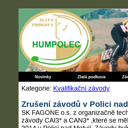
Novinky
Zlatá podkova
Zá
Kategorie:
Kvalifikační závody
Zrušení závodů v Polici nad
SK FAGONE o.s. z organizačně tech
závody CAI3* a CAN3* ,které se měly