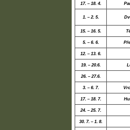
17. – 18. 4.
Pa
1. – 2. 5.
Dv
15. – 16. 5.
T
5. – 6. 6.
Pře
12. – 13. 6.
19. – 20.6.
L
26. – 27.6.
3. – 6. 7.
Vr
17. – 18. 7.
Hu
24. – 25. 7.
30. 7. – 1. 8.