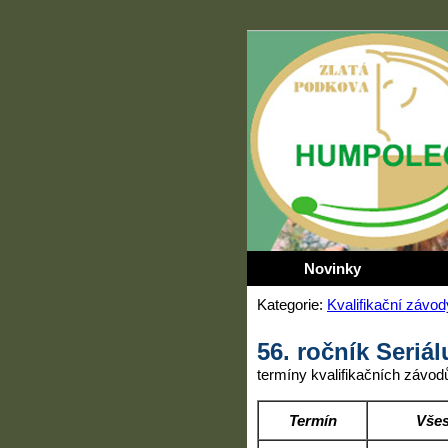
Novinky
Kategorie:
Kvalifikační závod
56. ročník Seriá
termíny kvalifikačních závodů
Termín
Všes