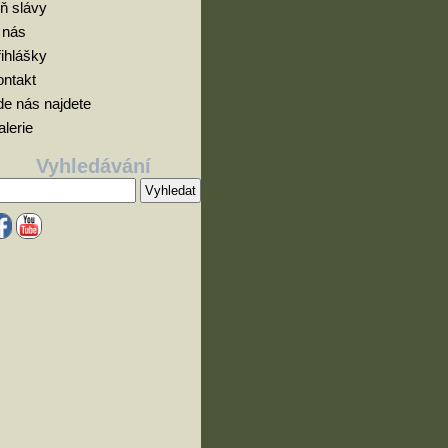
ň slávy
 nás
ihlášky
ontakt
e nás najdete
lerie
Vyhledávání