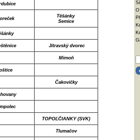
Sí
rdubice
O
Těšánky
Př
oreček
Semice
K
Kd
ěšánky
Ga
štěnice
Jítravský dvorec
Mimoň
oštice
Čakovičky
chovany
mpolec
TOPOĽČIANKY (SVK)
Tlumačov