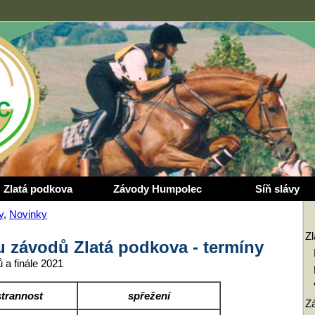
Zlatá podkova
Závody Humpolec
Síň slávy
y
,
Novinky
Z
lu závodů Zlatá podkova - termíny
 a finále 2021
trannost
spřežení
Z