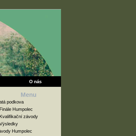
O nás
Menu
latá podkova
Finále Humpolec
Kvalifikační závody
Výsledky
ávody Humpolec