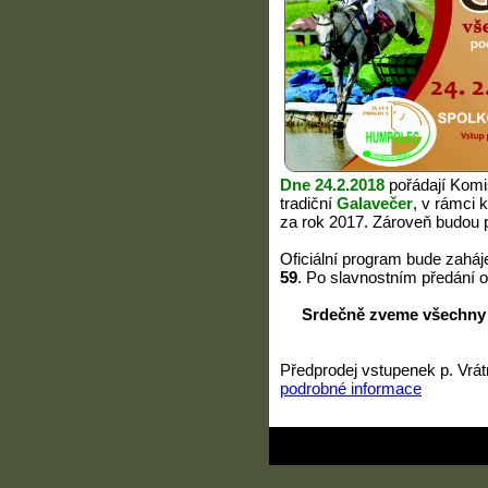
Dne 24.2.2018
pořádají Kom
tradiční
Galavečer
, v rámci 
za rok 2017. Zároveň budou 
Oficiální program bude zahá
59
. Po slavnostním předání 
Srdečně zveme všechny pří
J. 
Předprodej vstupenek p. Vrátn
podrobné informace