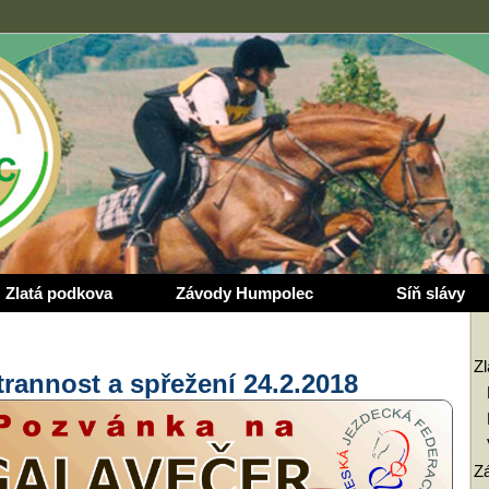
Zlatá podkova
Závody Humpolec
Síň slávy
Z
trannost a spřežení 24.2.2018
Z