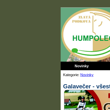
Novinky
Kategorie:
Novinky
Galavečer - všes