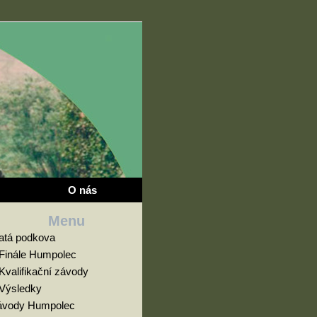
O nás
Menu
latá podkova
Finále Humpolec
Kvalifikační závody
Výsledky
ávody Humpolec