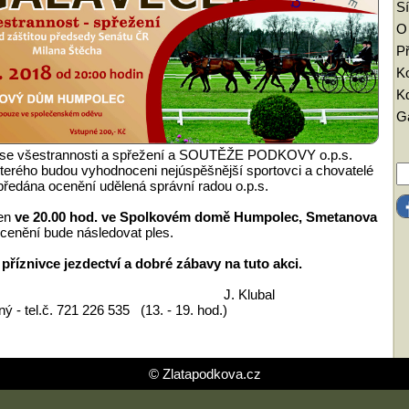
Sí
O
Př
K
Kd
Ga
ise všestrannosti a spřežení a SOUTĚŽE PODKOVY o.p.s.
kterého budou vyhodnoceni nejúspěšnější sportovci a chovatelé
předána ocenění udělená správní radou o.p.s.
jen
ve 20.00 hod. ve Spolkovém domě Humpolec, Smetanova
ocenění bude následovat ples.
znivce jezdectví a dobré zábavy na tuto akci.
Klubal
ý - tel.č. 721 226 535 (13. - 19. hod.)
© Zlatapodkova.cz