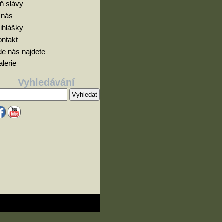
ň slávy
 nás
ihlášky
ontakt
e nás najdete
lerie
Vyhledávání