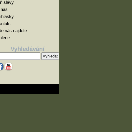
ň slávy
 nás
ihlášky
ontakt
e nás najdete
lerie
Vyhledávání