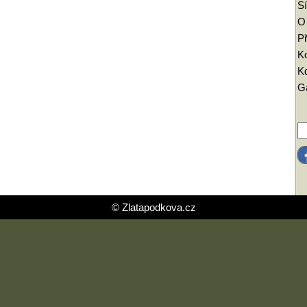
Sí
O
Př
K
Kd
Ga
© Zlatapodkova.cz