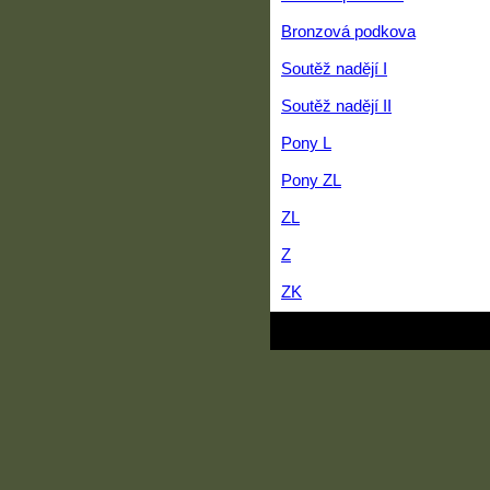
Bronzová podkova
Soutěž nadějí I
Soutěž nadějí II
Pony L
Pony ZL
ZL
Z
ZK