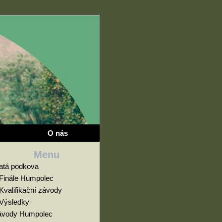
O nás
Menu
latá podkova
Finále Humpolec
Kvalifikační závody
Výsledky
ávody Humpolec