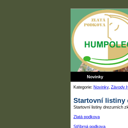
Novinky
Kategorie:
Novinky
,
Závody 
Startovní listiny
Startovní listiny drezurních 
Zlatá podkova
Stříbrná podkova