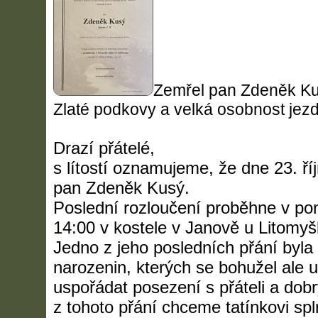
Zemřel pan Zdeněk Ku
Zlaté podkovy a velká osobnost jez
Drazí přátelé,
s lítostí oznamujeme, že dne 23. ří
pan Zdeněk Kusý.
Poslední rozloučení proběhne v pon
14:00 v kostele v Janově u Litomyš
Jedno z jeho posledních přání byla 
narozenin, kterých se bohužel ale u
uspořádat posezení s přáteli a dob
z tohoto přání chceme tatínkovi spl