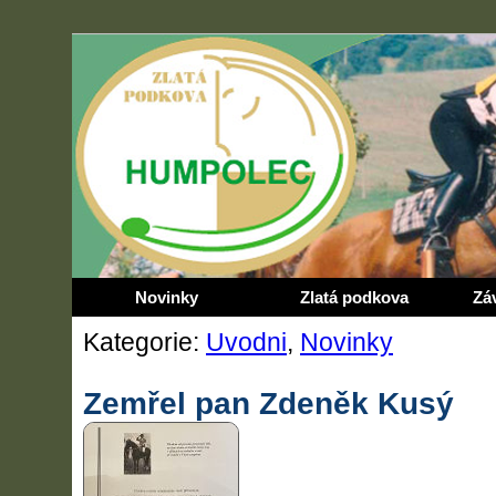
Novinky
Zlatá podkova
Zá
Kategorie:
Uvodni
,
Novinky
Zemřel pan Zdeněk Kusý