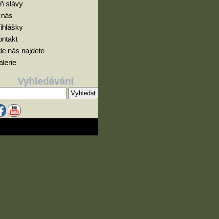
ň slávy
 nás
ihlášky
ontakt
e nás najdete
lerie
Vyhledávání