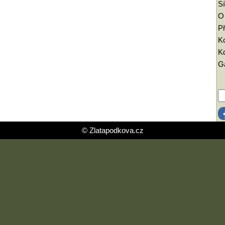
Sí
O
Př
K
Kd
Ga
© Zlatapodkova.cz