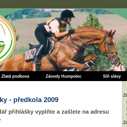
Zlatá podkova
Závody Humpolec
Síň slávy
Z
ky - předkola 2009
ář přihlášky vyplňte a zašlete na adresu
.
Z