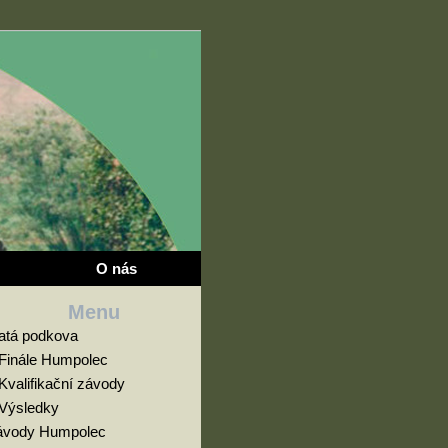
O nás
Menu
latá podkova
Finále Humpolec
Kvalifikační závody
Výsledky
ávody Humpolec