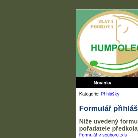
Novinky
Kategorie:
Přihlášky
Formulář přihláš
Níže uvedený formul
pořadatele předkola
Formulář v souboru .xls