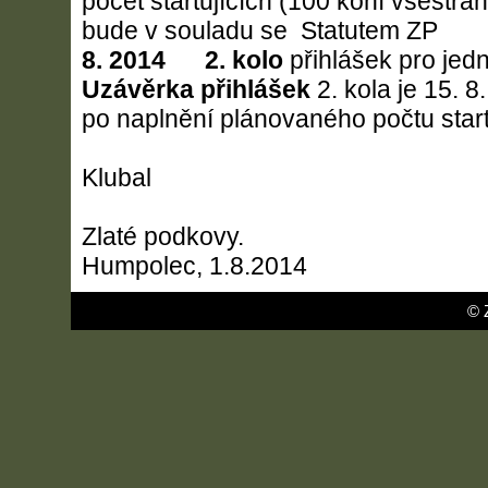
počet startujících (100 koní všestra
bude v souladu se Statutem 
8. 2014
2. kolo
přihlášek pro jedn
Uzávěrka přihlášek
2. kola je 15. 
po naplnění plánovaného počtu start
Za: Ing.
Klubal
Ředitel OV
Zlaté podkovy.
Humpolec, 1.8.2014
© 