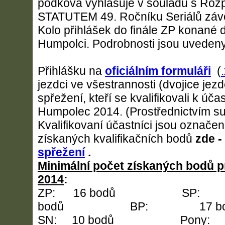
podkova vyhlašuje v souladu s Roz
STATUTEM 49. Ročníku Seriálů závo
Kolo přihlášek do finále ZP konané d
Humpolci. Podrobnosti jsou uvedeny
Přihlášku na
oficiálním formuláři
(
jezdci ve všestrannosti (dvojice jezd
spřežení, kteří se kvalifikovali k účas
Humpolec 2014. (Prostřednictvím su
Kvalifikovaní účastníci jsou označe
získaných kvalifikačních bodů
zde -
spřežení
.
Minimální počet získaných bodů pr
2014
:
ZP: 16 bodů SP:
bodů BP: 17 bo
SN: 10 bodů Pony: