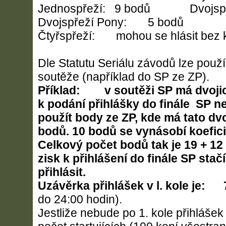
Jednospřeží: 9 bodů Dvoj
Dvojspřeží Pony: 5 bodů
Čtyřspřeží: mohou se hlásit bez
Dle Statutu Seriálu závodů lze použít
soutěže (například do SP ze ZP).
Příklad: v soutěži SP má dvoji
k podání přihlášky do finále SP n
použít body ze ZP, kde má tato dvo
bodů. 10 bodů se vynásobí koefici
Celkový počet bodů tak je 19 + 12
zisk k přihlášení do finále SP stač
přihlásit.
Uzávěrka přihlášek v l. kole je:
do 24:00 hodin).
Jestliže nebude po 1. kole přihláše