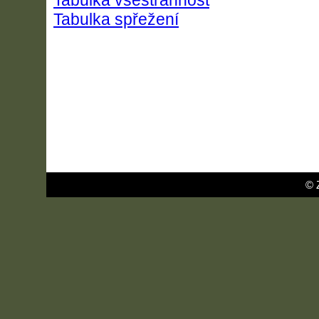
Tabulka všestrannost
Tabulka spřežení
© 