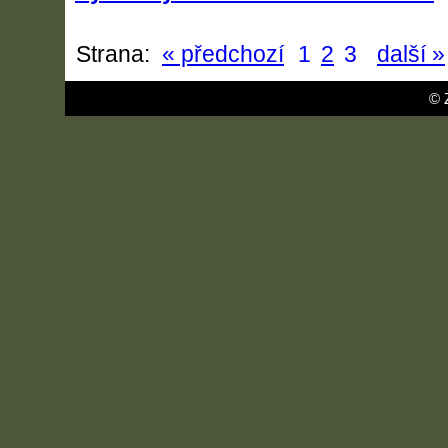
Strana:
« předchozí
1
2
3
další »
© 