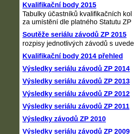
Kvalifikační body 2015
Tabulky účastníků kvalifikačních kol
za umístění dle platného Statutu ZP
Soutěže seriálu závodů ZP 2015
rozpisy jednotlivých závodů s uved
Kvalifikační body 2014 přehled
Výsledky seriálu závodů ZP 2014
Výsledky seriálu závodů ZP 2013
Výsledky seriálu závodů ZP 2012
Výsledky seriálu závodů ZP 2011
Výsledky závodů ZP 2010
Výsledky seriálu závodů ZP 2009