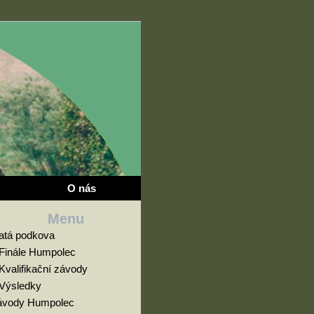
O nás
Menu
latá podkova
Finále Humpolec
Kvalifikační závody
Výsledky
ávody Humpolec