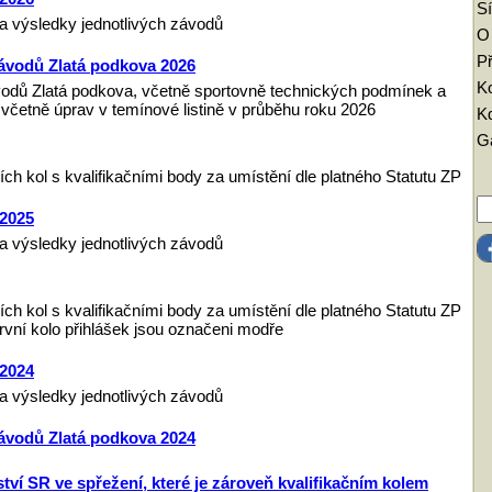
Sí
a výsledky jednotlivých závodů
O
Př
 závodů Zlatá podkova 2026
K
ávodů Zlatá podkova, včetně sportovně technických podmínek a
včetně úprav v temínové listině v průběhu roku 2026
Kd
Ga
ích kol s kvalifikačními body za umístění dle platného Statutu ZP
 2025
a výsledky jednotlivých závodů
ích kol s kvalifikačními body za umístění dle platného Statutu ZP
 první kolo přihlášek jsou označeni modře
 2024
a výsledky jednotlivých závodů
 závodů Zlatá podkova 2024
tví SR ve spřežení, které je zároveň kvalifikačním kolem