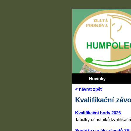
Novinky
< návrat zpět
Kvalifikační zá
Kvalifikační body 2026
Tabulky účastníků kvalifikačn
Soutěže seriálu závodů ZP