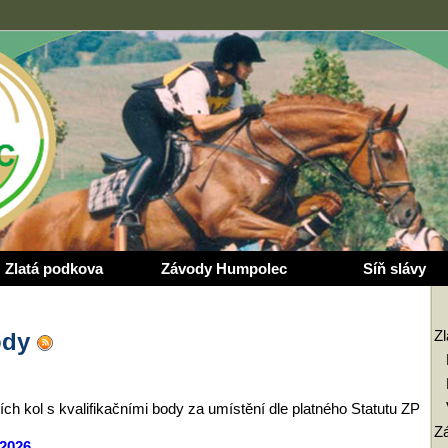
Zlatá podkova
Závody Humpolec
Síň slávy
Z
vody
ích kol s kvalifikačními body za umístění dle platného Statutu ZP
Z
 2026