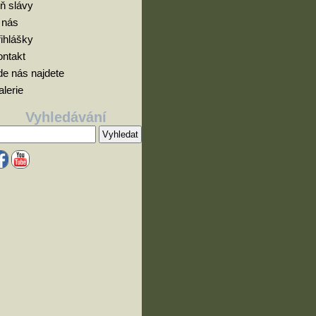
ň slávy
 nás
ihlášky
ontakt
e nás najdete
lerie
Vyhledávání