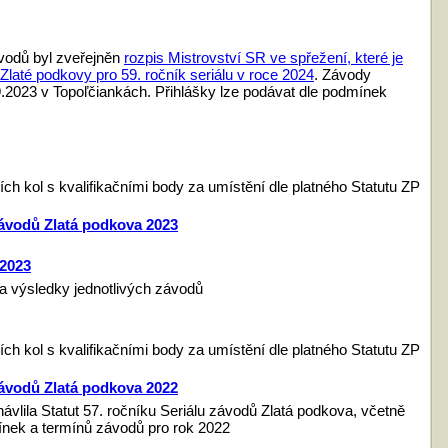
vodů byl zveřejněn
rozpis Mistrovství SR ve spřežení, které je
Zlaté podkovy pro 59. ročník seriálu v roce 2024
. Závody
9.2023 v Topoľčiankách. Přihlášky lze podávat dle podmínek
ích kol s kvalifikačními body za umístění dle platného Statutu ZP
 závodů Zlatá podkova 2023
 2023
a výsledky jednotlivých závodů
ích kol s kvalifikačními body za umístění dle platného Statutu ZP
 závodů Zlatá podkova 2022
vlila Statut 57. ročníku Seriálu závodů Zlatá podkova, včetně
nek a termínů závodů pro rok 2022