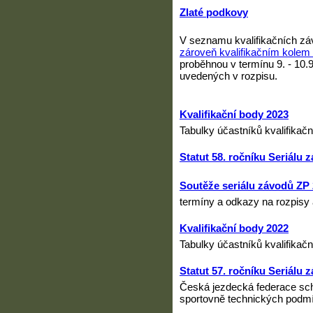
Zlaté podkovy
V seznamu kvalifikačních zá
zároveň kvalifikačním kolem 
proběhnou v termínu 9. - 10.
uvedených v rozpisu.
Kvalifikační body 2023
Tabulky účastníků kvalifikačn
Statut 58. ročníku Seriálu
Soutěže seriálu závodů ZP
termíny a odkazy na rozpisy 
Kvalifikační body 2022
Tabulky účastníků kvalifikačn
Statut 57. ročníku Seriálu
Česká jezdecká federace schá
sportovně technických podmí