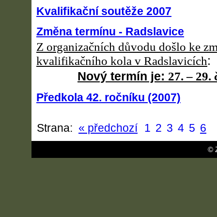
Kvalifikační soutěže 2007
Změna termínu - Radslavice
Z organizačních důvodu došlo ke z
kvalifikačního kola v Radslavicích
:
Nový termín je:
27. – 29.
Předkola 42. roční­ku (2007)
Strana:
« předchozí
1
2
3
4
5
6
© 