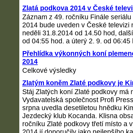
Zlatá podkova 2014 v České televi
Záznam z 49. ročníku Finále seriál
2014 bude uveden v České televizi
neděli 31.8.2014 od 14.50 hod, další 
od 04:55 hod. a úterý 2. 9. od 06:45
Přehlídka výkonných koní plemen
2014
Celkové výsledky
Zlatým koněm Zlaté podkovy je K
Stáj Zlatých koní Zlaté podkovy má 
Vydavatelská společnost Profi Press 
srpna uvedla desetiletou hnědku Kim-
Jezdecký klub Kocanda. Klisna obsad
ročníku Zlaté podkovy třetí místo a 
2014 jí doporučily jako nejlepšího ka