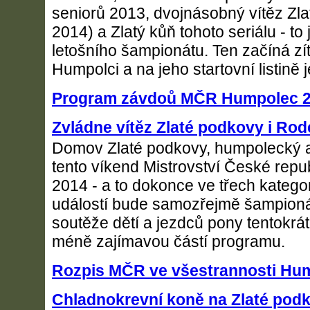
seniorů 2013, dvojnásobný vítěz Zl
2014) a Zlatý kůň tohoto seriálu - to 
letošního šampionátu. Ten začíná zítr
Humpolci a na jeho startovní listině j
Program závdoů MČR Humpolec 27.
Zvládne vítěz Zlaté podkovy i Ro
Domov Zlaté podkovy, humpolecký a
tento víkend Mistrovství České repu
2014 - a to dokonce ve třech katego
událostí bude samozřejmě šampioná
soutěže dětí a jezdců pony tentokrát
méně zajímavou částí programu.
Rozpis MČR ve všestrannosti Hu
Chladnokrevní koně na Zlaté pod