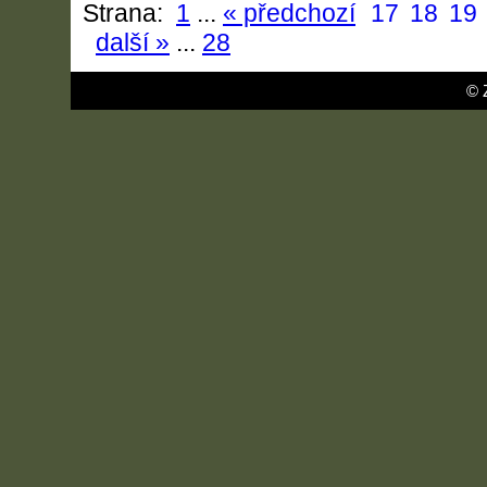
Strana:
1
...
« předchozí
17
18
19
další »
...
28
© 