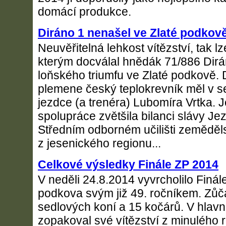
domácí produkce.
Diráno 1 nenašel ve Zlaté podkov
Neuvěřitelná lehkost vítězství, tak lz
kterým docválal hnědák 71/886 Dirá
loňského triumfu ve Zlaté podkově. 
plemene český teplokrevník měl v s
jezdce (a trenéra) Lubomíra Vrtka. 
spolupráce zvětšila bilanci slávy Je
Středním odborném učilišti zemědě
z jesenického regionu...
Celkové výsledky Finále ZP 2014
V neděli 24.8.2014 vyvrcholilo Finál
podkova svým již 49. ročníkem. Zůč
sedlových koní a 15 kočárů. V hlavn
zopakoval své vítězství z minulého 