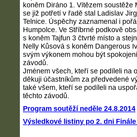
koněm Diráno 1. Vítězem soustěže Mi
se již potřetí v řadě stal Ladislav Ji
Telnice. Úspěchy zaznamenal i pořád
Humpolce. Ve Stříbrné podkově ob
s koněm Tajfun 3 čtvrté místo a stejn
Nelly Kůsová s koněm Dangerous Iva
svým výkonem mohou být spokojeni i
závodů.
Jménem všech, kteří se podíleli na o
děkuji účastníkům za předvedené vý
také všem, kteří se podíleli na uspo
těchto závodů.
Program soutěží neděle 24.8.2014
Výsledkové listiny po 2. dni Finál