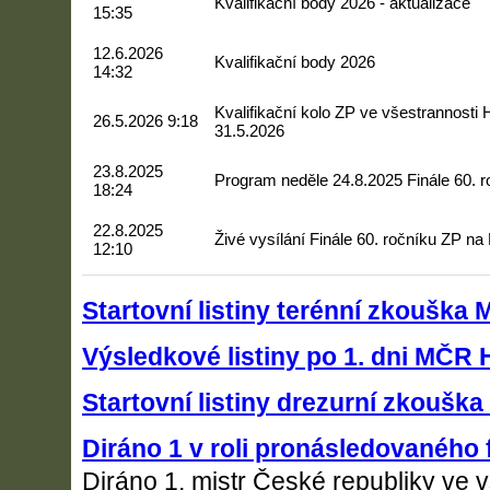
Kvalifikační body 2026 - aktualizace
15:35
12.6.2026
Kvalifikační body 2026
14:32
Kvalifikační kolo ZP ve všestrannosti
26.5.2026 9:18
31.5.2026
23.8.2025
Program neděle 24.8.2025 Finále 60. 
18:24
22.8.2025
Živé vysílání Finále 60. ročníku ZP n
12:10
Startovní listiny terénní zkoušk
Výsledkové listiny po 1. dni MČR
Startovní listiny drezurní zkouš
Diráno 1 v roli pronásledovaného 
Diráno 1, mistr České republiky ve v