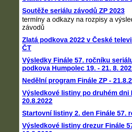
Soutěže seriálu závodů ZP 2023
termíny a odkazy na rozpisy a výsle
závodů
Zlatá podkova 2022 v České televi
ČT
Výsledky Finále 57. ročníku seriál
podkova Humpolec 19. - 21. 8. 20
Nedělní program Finále ZP - 21.8.
Výsledkové listiny po druhém dni F
20.8.2022
Startovní listiny 2. den Finále 57.
Výsledkové listiny drezur Finále 5