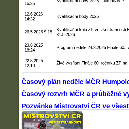
Kvalifikační body 2026 - aktualizace
15:35
12.6.2026
Kvalifikační body 2026
14:32
Kvalifikační kolo ZP ve všestrannosti
26.5.2026 9:18
31.5.2026
23.8.2025
Program neděle 24.8.2025 Finále 60. 
18:24
22.8.2025
Živé vysílání Finále 60. ročníku ZP n
12:10
Časový plán neděle MČR Humpol
Časový rozvrh MČR a průběžné v
Pozvánka Mistrovství ČR ve všest