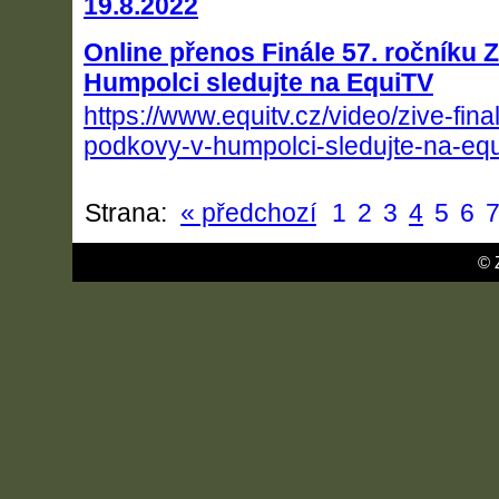
19.8.2022
Online přenos Finále 57. ročníku 
Humpolci sledujte na EquiTV
https://www.equitv.cz/video/zive-fina
podkovy-v-humpolci-sledujte-na-equ
Strana:
« předchozí
1
2
3
4
5
6
© 