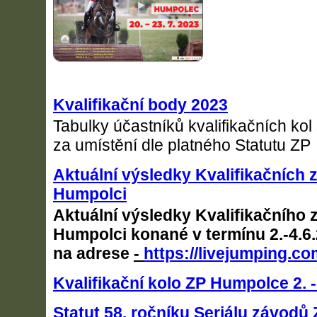
Kvalifikační body 2023
Tabulky účastníků kvalifikačních kol
za umístění dle platného Statutu ZP
Aktuální výsledky Kvalifikačních 
Humpolci
Aktuální výsledky Kvalifikačního 
Humpolci konané v termínu 2.-4.6
na adrese
-
https://livejumping.co
Kvalifikační kolo ZP Humpolce 2. -
Statut 58. ročníku Seriálu závodů